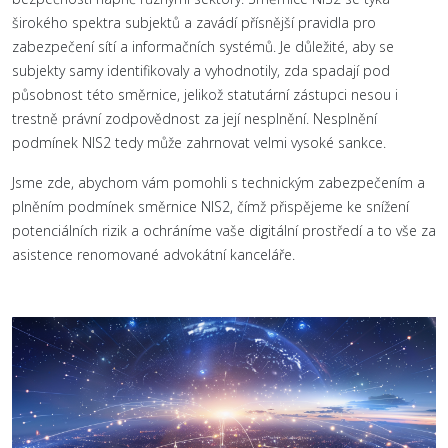
širokého spektra subjektů a zavádí přísnější pravidla pro
zabezpečení sítí a informačních systémů. Je důležité, aby se
subjekty samy identifikovaly a vyhodnotily, zda spadají pod
působnost této směrnice, jelikož statutární zástupci nesou i
trestně právní zodpovědnost za její nesplnění. Nesplnění
podmínek NIS2 tedy může zahrnovat velmi vysoké sankce.
Jsme zde, abychom vám pomohli s technickým zabezpečením a
plněním podmínek směrnice NIS2, čímž přispějeme ke snížení
potenciálních rizik a ochráníme vaše digitální prostředí a to vše za
asistence renomované advokátní kanceláře.