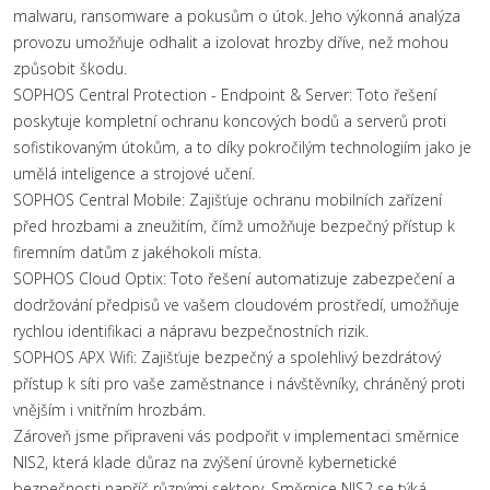
malwaru, ransomware a pokusům o útok. Jeho výkonná analýza
provozu umožňuje odhalit a izolovat hrozby dříve, než mohou
způsobit škodu.
SOPHOS Central Protection - Endpoint & Server: Toto řešení
poskytuje kompletní ochranu koncových bodů a serverů proti
sofistikovaným útokům, a to díky pokročilým technologiím jako je
umělá inteligence a strojové učení.
SOPHOS Central Mobile: Zajišťuje ochranu mobilních zařízení
před hrozbami a zneužitím, čímž umožňuje bezpečný přístup k
firemním datům z jakéhokoli místa.
SOPHOS Cloud Optix: Toto řešení automatizuje zabezpečení a
dodržování předpisů ve vašem cloudovém prostředí, umožňuje
rychlou identifikaci a nápravu bezpečnostních rizik.
SOPHOS APX Wifi: Zajišťuje bezpečný a spolehlivý bezdrátový
přístup k síti pro vaše zaměstnance i návštěvníky, chráněný proti
vnějším i vnitřním hrozbám.
Zároveň jsme připraveni vás podpořit v implementaci směrnice
NIS2, která klade důraz na zvýšení úrovně kybernetické
bezpečnosti napříč různými sektory. Směrnice NIS2 se týká