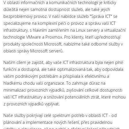
V oblasti informačních a komunikačních technologií je kriticky
důležitá nejen samotná dostupnost služeb, ale také jejich
bezproblémový provoz. V naší nabídce služeb "Správa ICT" se
specializujeme na komplexní péči o provoz a správu vaší ICT
infrastruktury, s hlavním zaměřením na Linux servery a virtualizační
technologie VMware a Proxmox. Pro klienty, kteří upřednostňují
produkty společnosti Microsoft, nabízíme také odborné služby v
oblasti správy Microsoft serverů.
Naším cílem je zajistit, aby vaše ICT infrastruktura byla nejen plně
funkční a dostupná, ale také optimalizovaná tak, aby odpovídala
vašim podnikovým potřebám a přispívala k efektivnímu a
hladkému chodu vaší organizace. To zahrnuje důraz na
minimalizaci provozních výpadků, zvyšování celkové dostupnosti
vaší ICT infrastruktury a snižování potenciálních ztrát, které mohou
z provozních výpadků vyplývat.
Naše služby pokrývají celé spektrum potřeb v oblasti ICT - od
plánování a implementace nových řešení, přes pravidelnou