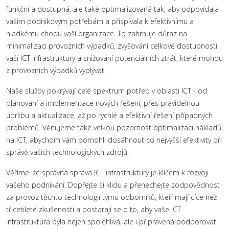
funkční a dostupná, ale také optimalizovaná tak, aby odpovídala
vašim podnikovým potřebám a přispívala k efektivnímu a
hladkému chodu vaší organizace. To zahrnuje důraz na
minimalizaci provozních výpadků, zvyšování celkové dostupnosti
vaší ICT infrastruktury a snižování potenciálních ztrát, které mohou
z provozních výpadků vyplývat.
Naše služby pokrývají celé spektrum potřeb v oblasti ICT - od
plánování a implementace nových řešení, přes pravidelnou
údržbu a aktualizace, až po rychlé a efektivní řešení případných
problémů. Věnujeme také velkou pozornost optimalizaci nákladů
na ICT, abychom vám pomohli dosáhnout co nejvyšší efektivity při
správě vašich technologických zdrojů.
Věříme, že správná správa ICT infrastruktury je klíčem k rozvoji
vašeho podnikání. Dopřejte si klidu a přenechejte zodpovědnost
za provoz těchto technologií týmu odborníků, kteří mají cíce než
třicetileté zkušenosti a postarají se o to, aby vaše ICT
infrastruktura byla nejen spolehlivá, ale i připravená podporovat