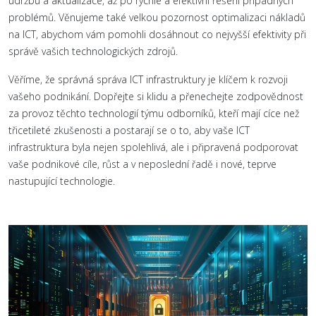
údržbu a aktualizace, až po rychlé a efektivní řešení případných
problémů. Věnujeme také velkou pozornost optimalizaci nákladů
na ICT, abychom vám pomohli dosáhnout co nejvyšší efektivity při
správě vašich technologických zdrojů.
Věříme, že správná správa ICT infrastruktury je klíčem k rozvoji
vašeho podnikání. Dopřejte si klidu a přenechejte zodpovědnost
za provoz těchto technologií týmu odborníků, kteří mají cíce než
třicetileté zkušenosti a postarají se o to, aby vaše ICT
infrastruktura byla nejen spolehlivá, ale i připravená podporovat
vaše podnikové cíle, růst a v neposlední řadě i nové, teprve
nastupující technologie.