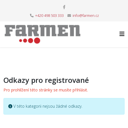
+420 498 503 333
info@farmen.cz
Odkazy pro registrované
Pro prohlížení této stránky se musíte přihlásit.
Informace
V této kategorii nejsou žádné odkazy.