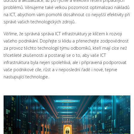
údržbu a aktualizace, až po rychlé a efektivní řešení případných
problémů. Věnujeme také velkou pozornost optimalizaci nákladů
na ICT, abychom vám pomohli dosáhnout co nejvyšší efektivity při
správě vašich technologických zdrojů.
Věříme, že správná správa ICT infrastruktury je klíčem k rozvoji
vašeho podnikání. Dopřejte si klidu a přenechejte zodpovědnost
za provoz těchto technologií týmu odborníků, kteří mají cíce než
třicetileté zkušenosti a postarají se o to, aby vaše ICT
infrastruktura byla nejen spolehlivá, ale i připravená podporovat
vaše podnikové cíle, růst a v neposlední řadě i nové, teprve
nastupující technologie.