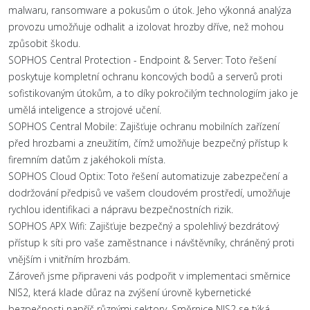
malwaru, ransomware a pokusům o útok. Jeho výkonná analýza
provozu umožňuje odhalit a izolovat hrozby dříve, než mohou
způsobit škodu.
SOPHOS Central Protection - Endpoint & Server: Toto řešení
poskytuje kompletní ochranu koncových bodů a serverů proti
sofistikovaným útokům, a to díky pokročilým technologiím jako je
umělá inteligence a strojové učení.
SOPHOS Central Mobile: Zajišťuje ochranu mobilních zařízení
před hrozbami a zneužitím, čímž umožňuje bezpečný přístup k
firemním datům z jakéhokoli místa.
SOPHOS Cloud Optix: Toto řešení automatizuje zabezpečení a
dodržování předpisů ve vašem cloudovém prostředí, umožňuje
rychlou identifikaci a nápravu bezpečnostních rizik.
SOPHOS APX Wifi: Zajišťuje bezpečný a spolehlivý bezdrátový
přístup k síti pro vaše zaměstnance i návštěvníky, chráněný proti
vnějším i vnitřním hrozbám.
Zároveň jsme připraveni vás podpořit v implementaci směrnice
NIS2, která klade důraz na zvýšení úrovně kybernetické
bezpečnosti napříč různými sektory. Směrnice NIS2 se týká