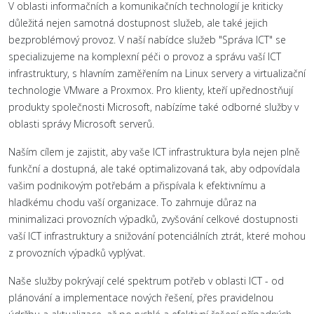
V oblasti informačních a komunikačních technologií je kriticky
důležitá nejen samotná dostupnost služeb, ale také jejich
bezproblémový provoz. V naší nabídce služeb "Správa ICT" se
specializujeme na komplexní péči o provoz a správu vaší ICT
infrastruktury, s hlavním zaměřením na Linux servery a virtualizační
technologie VMware a Proxmox. Pro klienty, kteří upřednostňují
produkty společnosti Microsoft, nabízíme také odborné služby v
oblasti správy Microsoft serverů.
Naším cílem je zajistit, aby vaše ICT infrastruktura byla nejen plně
funkční a dostupná, ale také optimalizovaná tak, aby odpovídala
vašim podnikovým potřebám a přispívala k efektivnímu a
hladkému chodu vaší organizace. To zahrnuje důraz na
minimalizaci provozních výpadků, zvyšování celkové dostupnosti
vaší ICT infrastruktury a snižování potenciálních ztrát, které mohou
z provozních výpadků vyplývat.
Naše služby pokrývají celé spektrum potřeb v oblasti ICT - od
plánování a implementace nových řešení, přes pravidelnou