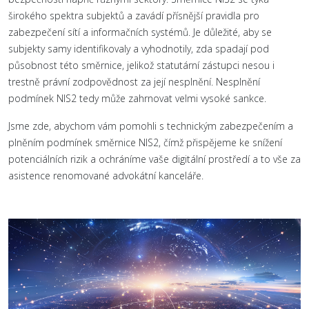
širokého spektra subjektů a zavádí přísnější pravidla pro
zabezpečení sítí a informačních systémů. Je důležité, aby se
subjekty samy identifikovaly a vyhodnotily, zda spadají pod
působnost této směrnice, jelikož statutární zástupci nesou i
trestně právní zodpovědnost za její nesplnění. Nesplnění
podmínek NIS2 tedy může zahrnovat velmi vysoké sankce.
Jsme zde, abychom vám pomohli s technickým zabezpečením a
plněním podmínek směrnice NIS2, čímž přispějeme ke snížení
potenciálních rizik a ochráníme vaše digitální prostředí a to vše za
asistence renomované advokátní kanceláře.