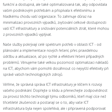
funkční a dostupná, ale také optimalizovaná tak, aby odpovídala
vašim podnikovým potřebám a přispívala k efektivnímu a
hladkému chodu vaší organizace. To zahrnuje důraz na
minimalizaci provozních výpadků, zvyšování celkové dostupnosti
vaší ICT infrastruktury a snižování potenciálních ztrát, které mohou
z provozních výpadků vyplývat.
Naše služby pokrývají celé spektrum potřeb v oblasti ICT - od
plánování a implementace nových řešení, přes pravidelnou
údržbu a aktualizace, až po rychlé a efektivní řešení případných
problémů. Věnujeme také velkou pozornost optimalizaci nákladů
na ICT, abychom vám pomohli dosáhnout co nejvyšší efektivity při
správě vašich technologických zdrojů.
Věříme, že správná správa ICT infrastruktury je klíčem k rozvoji
vašeho podnikání. Dopřejte si klidu a přenechejte zodpovědnost
za provoz těchto technologií týmu odborníků, kteří mají cíce než
třicetileté zkušenosti a postarají se o to, aby vaše ICT
infrastruktura byla nejen spolehlivá, ale i připravená podporovat